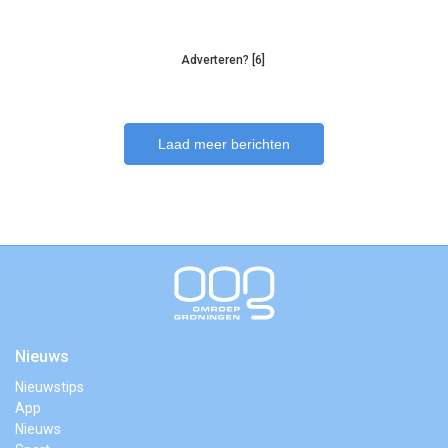
Adverteren? [6]
Laad meer berichten
Nieuws
Nieuwstips
App
Nieuws