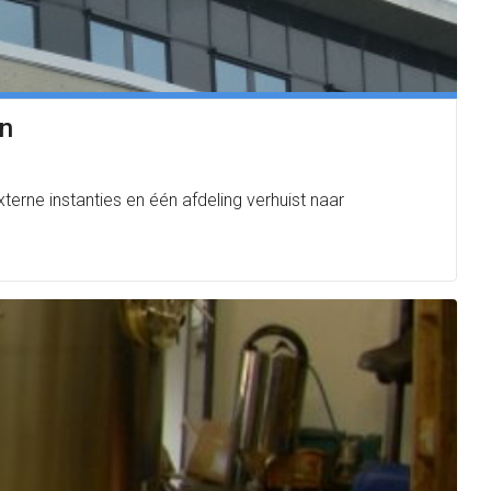
en
rne instanties en één afdeling verhuist naar