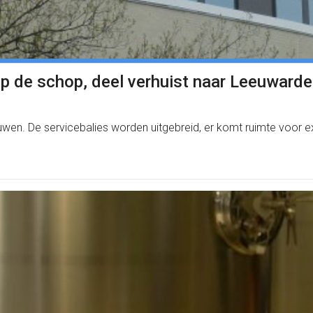
p de schop, deel verhuist naar Leeuward
n. De servicebalies worden uitgebreid, er komt ruimte voor exte