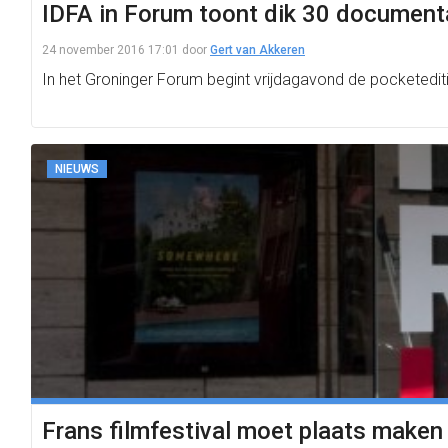
IDFA in Forum toont dik 30 document
24 november 2016 17:01
door
Gert van Akkeren
In het Groninger Forum begint vrijdagavond de pocketedit
NIEUWS
Frans filmfestival moet plaats maken