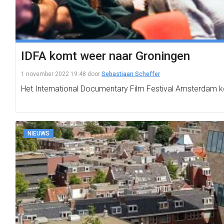
IDFA komt weer naar Groningen
1 november 2022 19:48
door
Sebastiaan Scheffer
Het International Documentary Film Festival Amsterdam 
NIEUWS