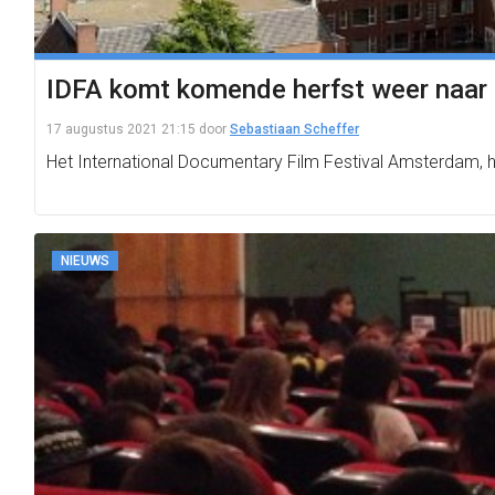
IDFA komt komende herfst weer naar
17 augustus 2021 21:15
door
Sebastiaan Scheffer
Het International Documentary Film Festival Amsterdam,
NIEUWS