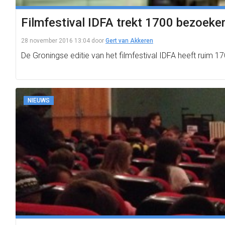
Filmfestival IDFA trekt 1700 bezoeke
28 november 2016 13:04
door
Gert van Akkeren
De Groningse editie van het filmfestival IDFA heeft ruim 1
NIEUWS