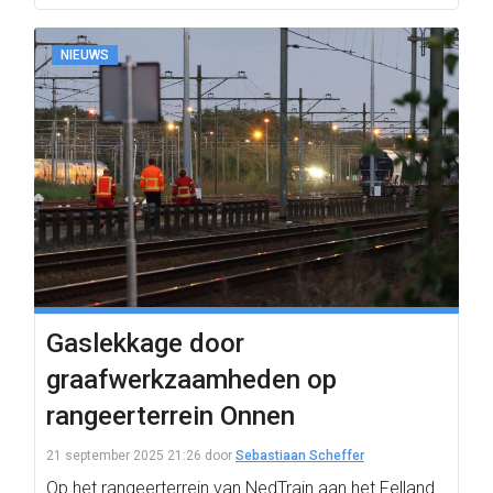
NIEUWS
Gaslekkage door
graafwerkzaamheden op
rangeerterrein Onnen
21 september 2025 21:26
door
Sebastiaan Scheffer
Op het rangeerterrein van NedTrain aan het Felland