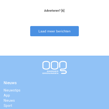
Adverteren? [6]
Laad meer berichten
Nieuws
Nieuwstips
App
Nieuws
Sport