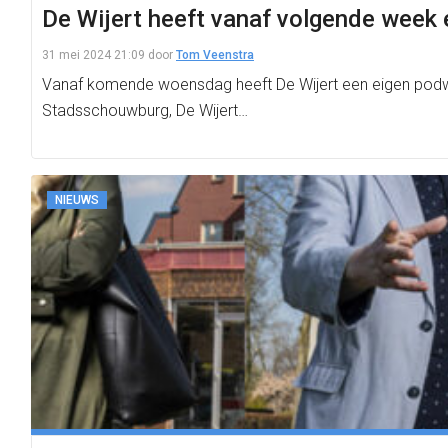
De Wijert heeft vanaf volgende week
31 mei 2024 21:09
door
Tom Veenstra
Vanaf komende woensdag heeft De Wijert een eigen podwa
Stadsschouwburg, De Wijert…
NIEUWS