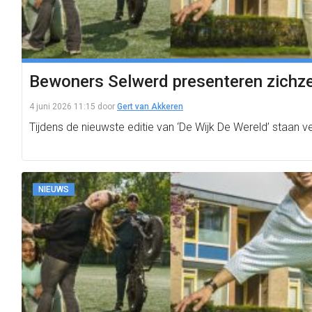
Bewoners Selwerd presenteren zichzel
4 juni 2026 11:15
door
Gert van Akkeren
Tijdens de nieuwste editie van ‘De Wijk De Wereld’ staan v
NIEUWS