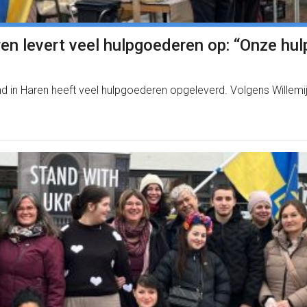
en levert veel hulpgoederen op: “Onze hul
d in Haren heeft veel hulpgoederen opgeleverd. Volgens Willem