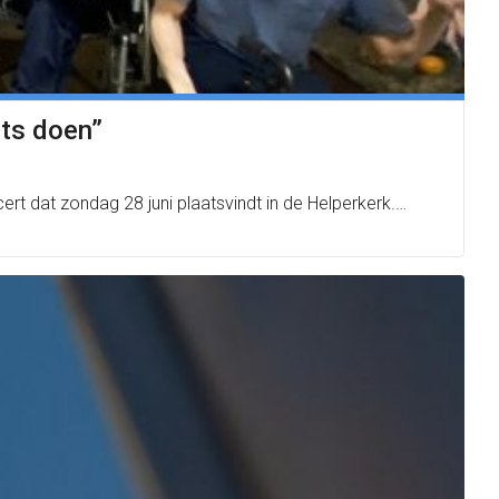
ets doen”
ert dat zondag 28 juni plaatsvindt in de Helperkerk.…