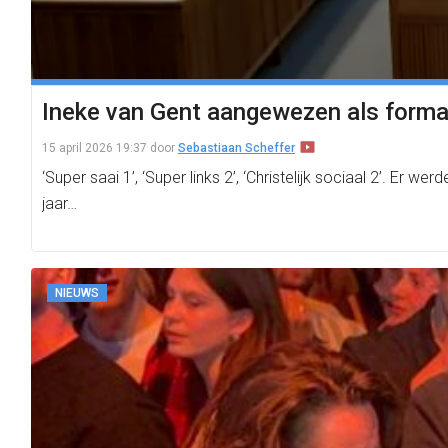
Ineke van Gent aangewezen als format
15 april 2026 19:37
door
Sebastiaan Scheffer
‘Super saai 1’, ‘Super links 2’, ‘Christelijk sociaal 2’. E
jaar…
NIEUWS