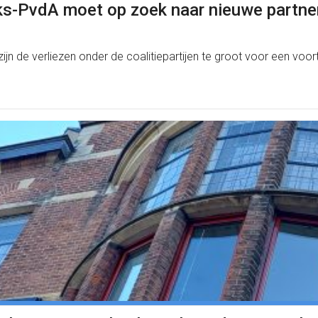
nks-PvdA moet op zoek naar nieuwe partne
ijn de verliezen onder de coalitiepartijen te groot voor een voo