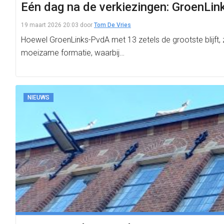
Eén dag na de verkiezingen: GroenLi
19 maart 2026 20:03
door
Tom De Vries
Hoewel GroenLinks-PvdA met 13 zetels de grootste blijft, z
moeizame formatie, waarbij…
NIEUWS