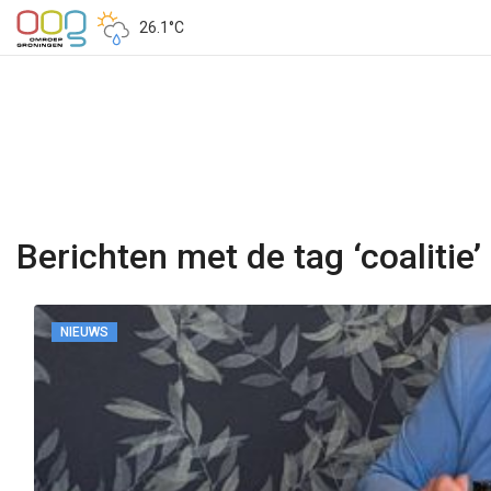
26.1°C
Berichten met de tag ‘coalitie’
NIEUWS