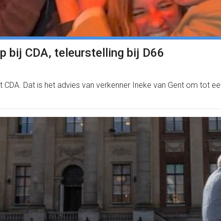
 bij CDA, teleurstelling bij D66
et CDA. Dat is het advies van verkenner Ineke van Gent om tot e