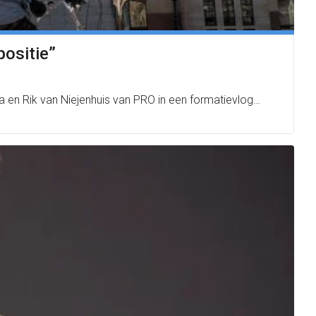
positie”
ja en Rik van Niejenhuis van PRO in een formatievlog…