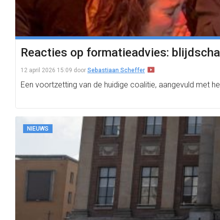
Reacties op formatieadvies: blijdschap
12 april 2026 15:09
door
Sebastiaan Scheffer
Een voortzetting van de huidige coalitie, aangevuld met h
NIEUWS