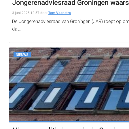
Jongerenadviesraad Groningen waarsch
3 juni 2025 13:57
door
Tom Veenstra
De Jongerenadviesraad van Groningen (JAR) roept op om bel
dat…
NIEUWS