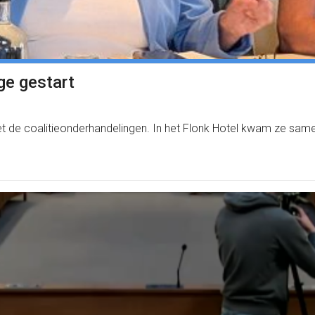
ge gestart
e coalitieonderhandelingen. In het Flonk Hotel kwam ze samen m