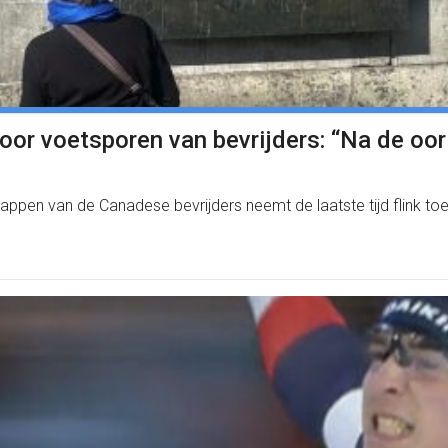
or voetsporen van bevrijders: “Na de oorlo
ppen van de Canadese bevrijders neemt de laatste tijd flink toe.