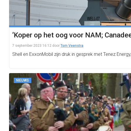
‘Koper op het oog voor NAM; Canadee
7 september 2023 16:12
door
Tom Veenstra
Shell en ExxonMobil zijn druk in gesprek met Tenez Energ
NIEUWS