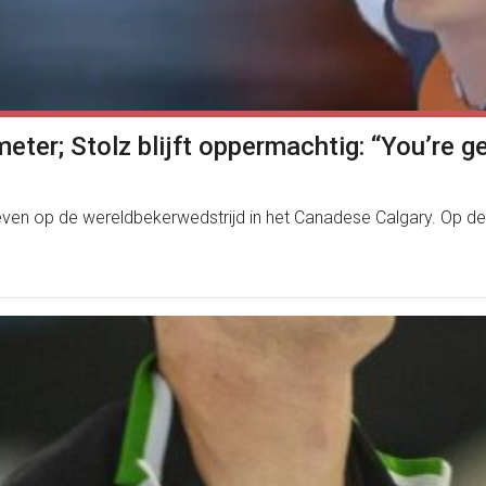
eter; Stolz blijft oppermachtig: “You’re g
en op de wereldbekerwedstrijd in het Canadese Calgary. Op de 