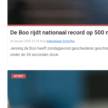
De Boo rijdt nationaal record op 500 m
26 januari 2025 22:18
door
Sebastiaan Scheffer
Jenning de Boo heeft zondagavond geschiedenis geschrev
onder de 34 seconden dook.
SPORT