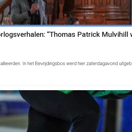
rlogsverhalen: “Thomas Patrick Mulvihill 
lieerden. In het Bevrijdingsbos werd hier zaterdagavond uitgebr