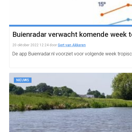
Buienradar verwacht komende week t
20 oktober 2022 12:24
door
Gert van Akkeren
De app Buienradar.nl voorziet voor volgende week tropisch
NIEUWS