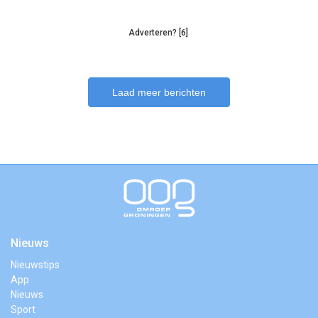
Adverteren? [6]
Laad meer berichten
Nieuws
Nieuwstips
App
Nieuws
Sport