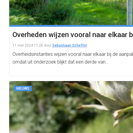
Overheden wijzen vooral naar elkaar b
11 mei 2024 17:26
door
Sebastiaan Scheffer
Overheidsinstanties wijzen vooral naar elkaar bij de aanpa
omdat uit onderzoek blijkt dat een derde van…
NIEUWS