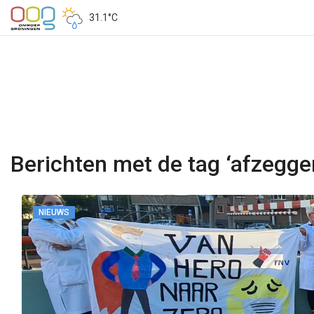
31.1°C
Berichten met de tag ‘afzegge
NIEUWS