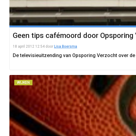
Geen tips cafémoord door Opsporing
18 april 2012 12:54
door
Lisa Boersma
De televisieuitzending van Opsporing Verzocht over d
WIJKEN