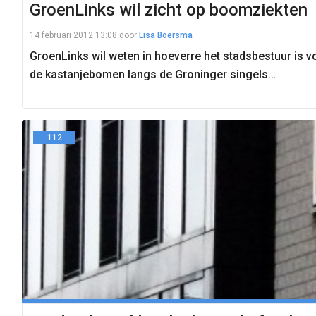
GroenLinks wil zicht op boomziekten
14 februari 2012 13:08
door
Lisa Boersma
GroenLinks wil weten in hoeverre het stadsbestuur is 
de kastanjebomen langs de Groninger singels…
112