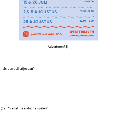
Adverteren? [1]
it als een poffertjespan”
(29): “Vanaf maandag te spelen”