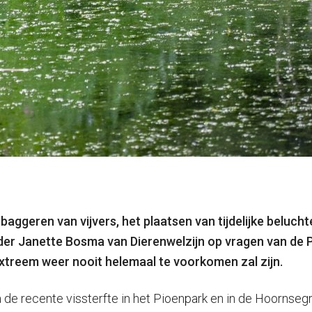
baggeren van vijvers, het plaatsen van tijdelijke beluc
der Janette Bosma van Dierenwelzijn op vragen van de P
 extreem weer nooit helemaal te voorkomen zal zijn.
na de recente vissterfte in het Pioenpark en in de Hoornse