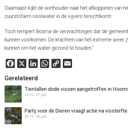
Daarnaast kijkt de wethouder naar het afkoppelen van het
zuurstofarm rioolwater in de vijvers terechtkomt.
Toch tempert Bosma de verwachtingen dat de gemeente el
kunnen voorkomen. De krachten van het extreme weer zij
kunnen om het water gezond te houden.”
Facebook
X
LinkedIn
WhatsApp
Copy
Email
Link
Gerelateerd
Tientallen dode vissen aangetroffen in Hoorn
18:22 - 27 juni
Partij voor de Dieren vraagt actie na vissterft
20:13 - 30 juni