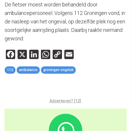
De fietser moest worden behandeld door
ambulancepersoneel. Volgens 112 Groningen vond, in
de nasleep van het ongeval, op dezelfde plek nog een
soortgelijke aanrijding plaats. Daarbij raakte niemand
gewond.
Facebook
X
LinkedIn
WhatsApp
Copy
Email
Link
112
ambulance
groningen ongeluk
Adverteren? [12]