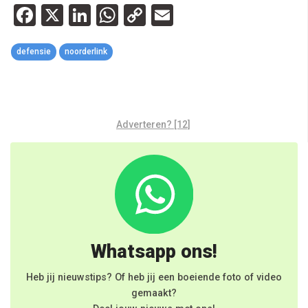
Facebook
X
LinkedIn
WhatsApp
Copy
Email
Link
defensie
noorderlink
Adverteren? [12]
Whatsapp ons!
Heb jij nieuwstips? Of heb jij een boeiende foto of video
gemaakt?