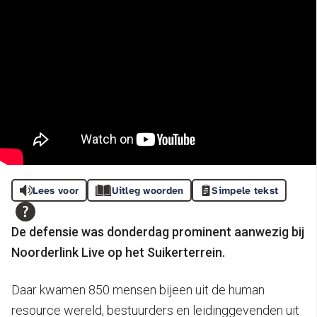
Lees voor
Uitleg woorden
Simpele tekst
De defensie was donderdag prominent aanwezig bij
Noorderlink Live op het Suikerterrein.
Daar kwamen 850 mensen bijeen uit de human
resource wereld, bestuurders en leidinggevenden uit