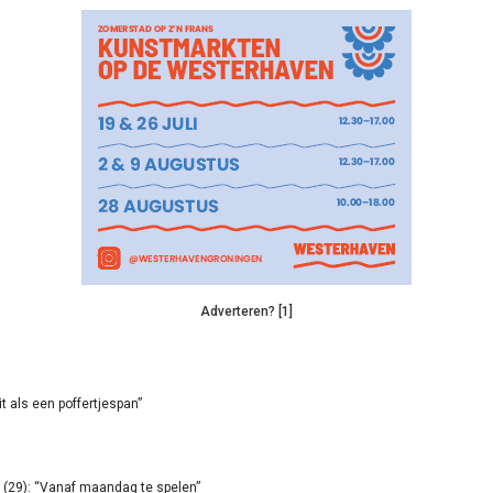
Adverteren? [1]
it als een poffertjespan”
(29): “Vanaf maandag te spelen”