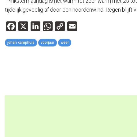
“Pinkstermaandag is het warm tot zeer warm met 25 tot 
tijdelijk gevoelig af door een noordenwind. Regen blijft 
Facebook
X
LinkedIn
WhatsApp
Copy
Email
Link
johan kamphuis
voorjaar
weer