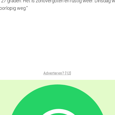
27 graden. Het is zonovergoten en rustig weer. Dinsdag wo
voorlopig weg.”
Adverteren? [12]