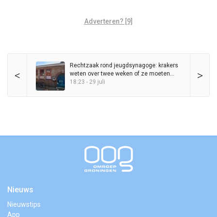
Adverteren? [9]
Rechtzaak rond jeugdsynagoge: krakers
<
>
weten over twee weken of ze moeten
vertrekken
18:23 - 29 juli
Nieuws
Nieuwstips
App