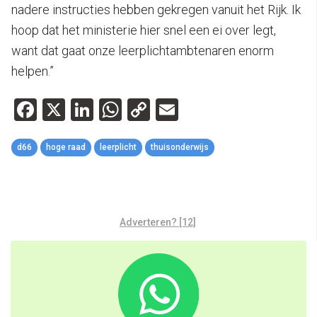
nadere instructies hebben gekregen vanuit het Rijk. Ik
hoop dat het ministerie hier snel een ei over legt,
want dat gaat onze leerplichtambtenaren enorm
helpen.”
Facebook
X
LinkedIn
WhatsApp
Copy
Email
Link
d66
hoge raad
leerplicht
thuisonderwijs
Adverteren? [12]