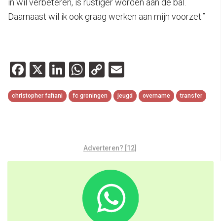
in wil verbeteren, is rustiger worden aan de bal.
Daarnaast wil ik ook graag werken aan mijn voorzet.”
Facebook
X
LinkedIn
WhatsApp
Copy
Email
Link
christopher fafiani
fc groningen
jeugd
overname
transfer
Adverteren? [12]