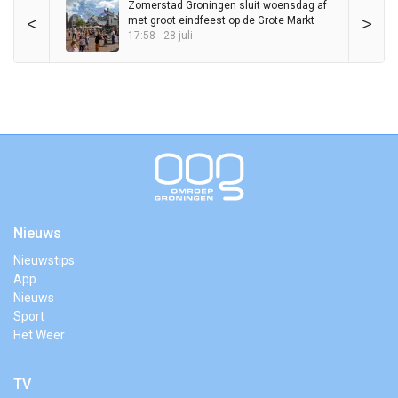
Zomerstad Groningen sluit woensdag af
<
>
met groot eindfeest op de Grote Markt
17:58 - 28 juli
Nieuws
Nieuwstips
App
Nieuws
Sport
Het Weer
TV