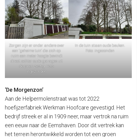
Zorgen zijn er onder andere over
In de tuin staan oude beuken.
een ‘geheime tuin’ die zich op
Foto: ingezonden
ruim een meter hoogte bevindt
direct achter oude garages uit
de jaren zestig. Foto:
ingezonden
‘De Morgenzon’
Aan de Helpermolenstraat was tot 2022
hoefijzerfabriek Werkman Hoofcare gevestigd. Het
bedrijf streek er al in 1909 neer, maar vertrok na ruim
een eeuw naar de Eemshaven. Door dit vertrek kan
het terrein herontwikkeld worden tot een groen