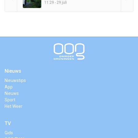
11:29 - 29 juli
Nieuws
Nieuwstips
App
Nieuws
Sport
Het Weer
TV
Gids