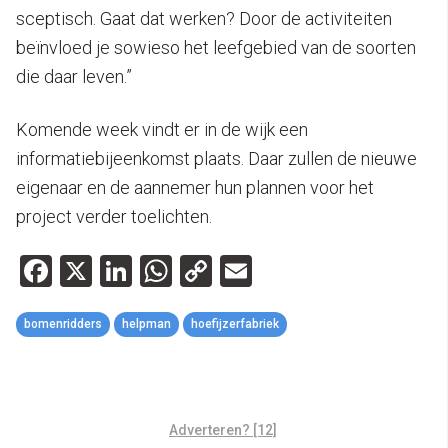
sceptisch. Gaat dat werken? Door de activiteiten
beïnvloed je sowieso het leefgebied van de soorten
die daar leven.”
Komende week vindt er in de wijk een
informatiebijeenkomst plaats. Daar zullen de nieuwe
eigenaar en de aannemer hun plannen voor het
project verder toelichten.
Facebook
X
LinkedIn
WhatsApp
Copy
Email
Link
bomenridders
helpman
hoefijzerfabriek
Adverteren? [12]