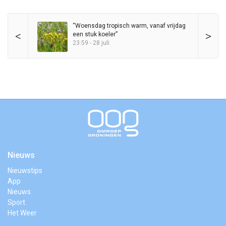
“Woensdag tropisch warm, vanaf vrijdag
<
>
een stuk koeler”
23:59 - 28 juli
Nieuws
Nieuwstips
App
Nieuws
Sport
Het Weer