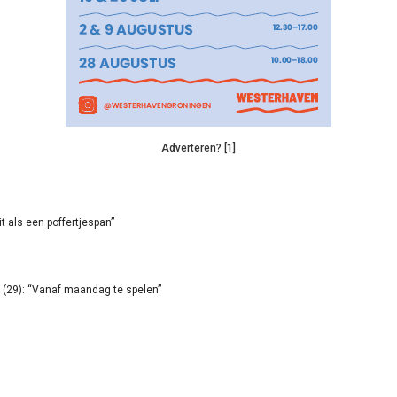
Adverteren? [1]
it als een poffertjespan”
(29): “Vanaf maandag te spelen”