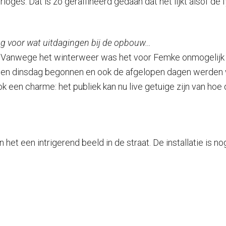
loges. Dat is zo geraffineerd gedaan dat het lijkt alsof de 
 voor wat uitdagingen bij de opbouw…
d! Vanwege het winterweer was het voor Femke onmogelijk
open dinsdag begonnen en ook de afgelopen dagen werde
 een charme: het publiek kan nu live getuige zijn van hoe d
het een intrigerend beeld in de straat. De installatie is nog