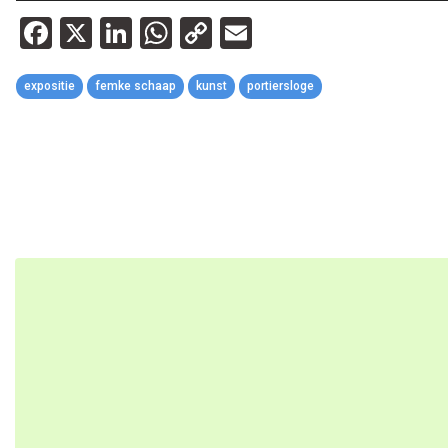
Facebook
X
LinkedIn
WhatsApp
Copy
Email
Link
expositie
femke schaap
kunst
portiersloge