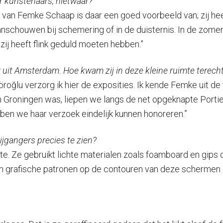
or kunstenaars, nietwaar?
atie van Femke Schaap is daar een goed voorbeeld van; zij 
anschouwen bij schemering of in de duisternis. In de zomer,
 zij heeft flink geduld moeten hebben.”
uit Amsterdam. Hoe kwam zij in deze kleine ruimte terech
oğlu verzorg ik hier de exposities. Ik kende Femke uit de 
 Groningen was, liepen we langs de net opgeknapte Portier
en we haar verzoek eindelijk kunnen honoreren.”
bijgangers precies te zien?
mte. Ze gebruikt lichte materialen zoals foamboard en gip
 en grafische patronen op de contouren van deze schermen