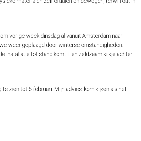
fysieke materialen zelf draaien en bewegen, terwijl dat in
 om vorige week dinsdag al vanuit Amsterdam naar
n we weer geplaagd door winterse omstandigheden.
e installatie tot stand komt. Een zeldzaam kijkje achter
 te zien tot 6 februari. Mijn advies: kom kijken als het