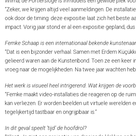
Wilma, de Portiersloge is inmiddels een gewilde plek vo
“Zeker, we krijgen altijd veel aanmeldingen. De install
ook door de timing: deze expositie laat zich het beste a
impact. Vorig jaar stond er al een expositie gepland, dus
Femke Schaap is een internationaal bekende kunstenaar 
“Dat is een bijzonder verhaal. Samen met Erdem Küçükkör
gelieerd waren aan de Kunstenbond. Toen ze een keer in
vroeg naar de mogelijkheden. Na twee jaar wachten hebb
Het werk is visueel heel intrigerend. Wat krijgen de voor
“Femke maakt video-installaties die reageren op de rui
kan verliezen. Er worden beelden uit virtuele werelden
tegelijkertijd tastbaar en ongrijpbaar is.”
In dit geval speelt ’tijd’ de hoofdrol?