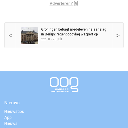
Adverteren? [9]
Groningen betuigt medeleven na aanslag
<
>
in Berlijn: regenboogvlag wappert op
Stadhuis
22:18 - 28 juli
Nieuws
Nieuwstips
App
Nieuws