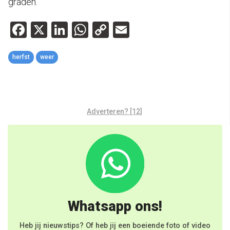
graden.
Facebook
X
LinkedIn
WhatsApp
Copy
Email
Link
herfst
weer
Adverteren? [12]
Whatsapp ons!
Heb jij nieuwstips? Of heb jij een boeiende foto of video