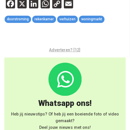
Facebook
X
LinkedIn
WhatsApp
Copy
Email
Link
doorstroming
rekenkamer
verhuizen
woningmarkt
Adverteren? [12]
Whatsapp ons!
Heb jij nieuwstips? Of heb jij een boeiende foto of video
gemaakt?
Deel jouw nieuws met ons!