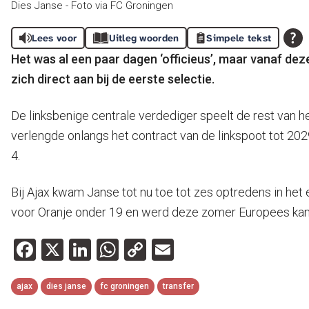
Dies Janse - Foto via FC Groningen
Lees voor
Uitleg woorden
Simpele tekst
Het was al een paar dagen ‘officieus’, maar vanaf deze
zich direct aan bij de eerste selectie.
De linksbenige centrale verdediger speelt de rest van h
verlengde onlangs het contract van de linkspoot tot 20
4.
Bij Ajax kwam Janse tot nu toe tot zes optredens in het 
voor Oranje onder 19 en werd deze zomer Europees ka
Facebook
X
LinkedIn
WhatsApp
Copy
Email
Link
ajax
dies janse
fc groningen
transfer