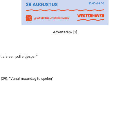
Adverteren? [1]
it als een poffertjespan”
(29): “Vanaf maandag te spelen”