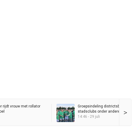
 rijdt vrouw met rollator
Groepsindeling districtsbeker beke
>
oel
stadsclubs onder andere naar Dre
14:46 - 29 juli