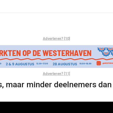
Adverteren? [10]
Adverteren? [11]
ces, maar minder deelnemers da