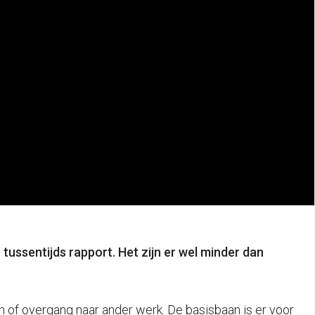
 tussentijds rapport. Het zijn er wel minder dan
en of overgang naar ander werk. De basisbaan is er voor