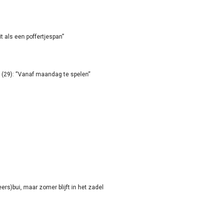
it als een poffertjespan”
(29): “Vanaf maandag te spelen”
rs)bui, maar zomer blijft in het zadel