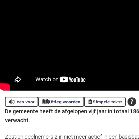
Lees voor
Uitleg woorden
Simpele tekst
De gemeente heeft de afgelopen vijf jaar in totaal 186
verwacht.
Zestien deelnemers zijn niet meer actief in een basisba