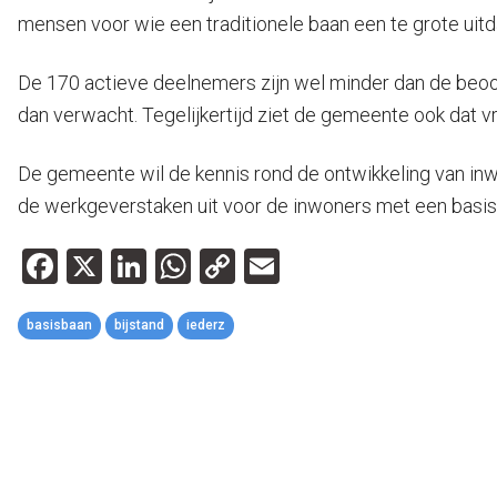
mensen voor wie een traditionele baan een te grote uitd
De 170 actieve deelnemers zijn wel minder dan de beoo
dan verwacht. Tegelijkertijd ziet de gemeente ook dat v
De gemeente wil de kennis rond de ontwikkeling van inw
de werkgeverstaken uit voor de inwoners met een basis
Facebook
X
LinkedIn
WhatsApp
Copy
Email
Link
basisbaan
bijstand
iederz