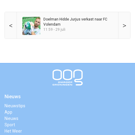
Doelman Hidde Jurjus verkast naar FC
<
>
Volendam
11:59 - 29 juli
Nieuws
Nieuwstips
App
Nieuws
Sport
Het Weer