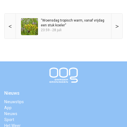
“Woensdag tropisch warm, vanaf vrijdag
<
>
een stuk koeler”
23:59 - 28 juli
Nieuws
Nieuwstips
App
Nieuws
Sport
Het Weer