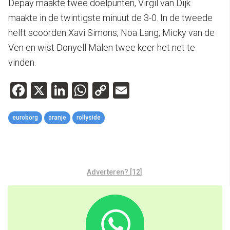
Depay maakte twee doelpunten, Virgil van Dijk
maakte in de twintigste minuut de 3-0. In de tweede
helft scoorden Xavi Simons, Noa Lang, Micky van de
Ven en wist Donyell Malen twee keer het net te
vinden.
Facebook
X
LinkedIn
WhatsApp
Copy
Email
Link
euroborg
oranje
rollyside
Adverteren? [12]