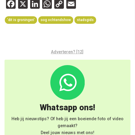
Facebook
X
LinkedIn
WhatsApp
Copy
Email
Link
'dit is groningen'
oog ochtendshow
stadsgids
Adverteren? [12]
Whatsapp ons!
Heb jij nieuwstips? Of heb jij een boeiende foto of video
gemaakt?
Deel jouw nieuws met ons!