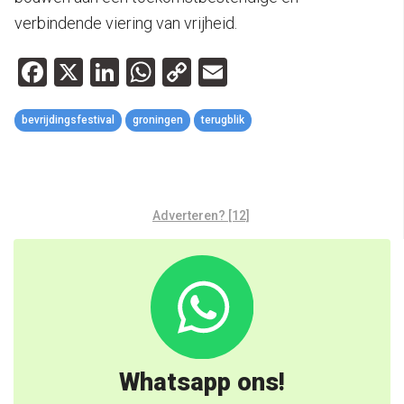
verbindende viering van vrijheid.
Facebook
X
LinkedIn
WhatsApp
Copy
Email
Link
bevrijdingsfestival
groningen
terugblik
Adverteren? [12]
Whatsapp ons!