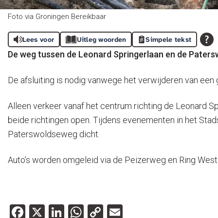
Foto via Groningen Bereikbaar
Lees voor
Uitleg woorden
Simpele tekst
De weg tussen de Leonard Springerlaan en de Patersw
De afsluiting is nodig vanwege het verwijderen van een g
Alleen verkeer vanaf het centrum richting de Leonard Spr
beide richtingen open. Tijdens evenementen in het Stadsp
Paterswoldseweg dicht.
Auto’s worden omgeleid via de Peizerweg en Ring West. 
Facebook
X
LinkedIn
WhatsApp
Copy
Email