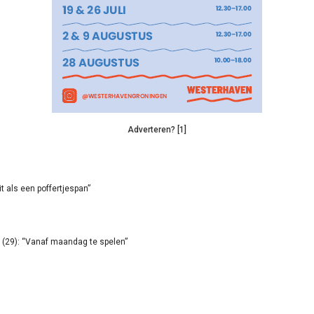
Adverteren? [1]
it als een poffertjespan”
(29): “Vanaf maandag te spelen”