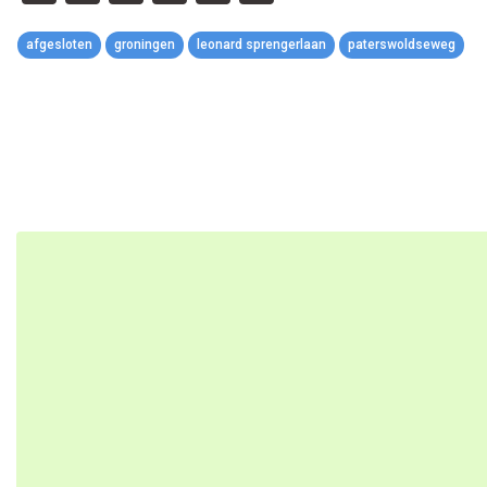
Link
afgesloten
groningen
leonard sprengerlaan
paterswoldseweg