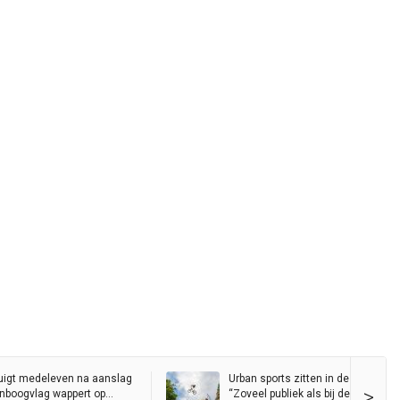
uigt medeleven na aanslag
Urban sports zitten in de lift in Gro
>
genboogvlag wappert op
“Zoveel publiek als bij de Red Bull D