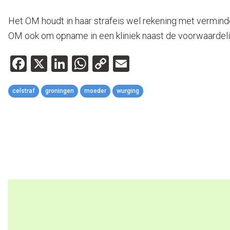
Het OM houdt in haar strafeis wel rekening met vermin
OM ook om opname in een kliniek naast de voorwaardelijk
Facebook
X
LinkedIn
WhatsApp
Copy
Email
Link
celstraf
groningen
moeder
wurging