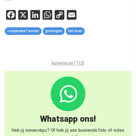
Facebook
X
LinkedIn
WhatsApp
Copy
Email
Link
coöperatief wonen
groningen
ten boer
Adverteren? [12]
Whatsapp ons!
Heb jij nieuwstips? Of heb jij een boeiende foto of video