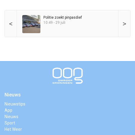
Politie zoekt pinpasdief
<
>
10:49 - 29 juli
Nieuws
Nieuwstips
App
Nieuws
Sport
Het Weer