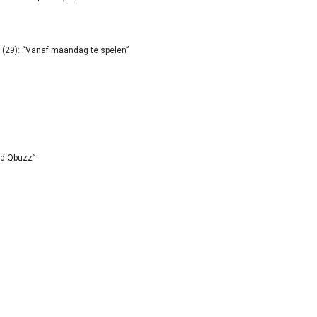
(29): “Vanaf maandag te spelen”
id Qbuzz”