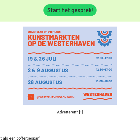
Start het gesprek!
Adverteren? [1]
it als een poffertjespan”