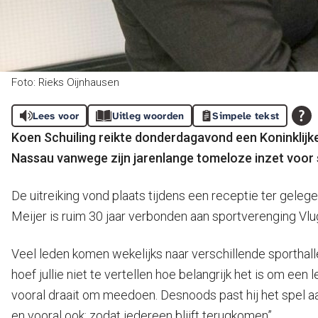
Foto: Rieks Oijnhausen
Lees voor
Uitleg woorden
Simpele tekst
Koen Schuiling reikte donderdagavond een Koninklijke
Nassau vanwege zijn jarenlange tomeloze inzet voor 
De uitreiking vond plaats tijdens een receptie ter geleg
Meijer is ruim 30 jaar verbonden aan sportverenging Vlugh
Veel leden komen wekelijks naar verschillende sporthalle
hoef jullie niet te vertellen hoe belangrijk het is om een 
vooral draait om meedoen. Desnoods past hij het spel a
en vooral ook: zodat iedereen blijft terugkomen”.