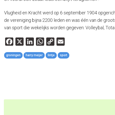
Vlugheid en Kracht werd op 6 september 1904 opgericht a
de vereniging bijna 2200 leden en was één van de groot
van sport die wekelijks worden gegeven: Volleybal, Total-
Facebook
X
LinkedIn
WhatsApp
Copy
Email
Link
groningen
harry meijer
lintje
sport