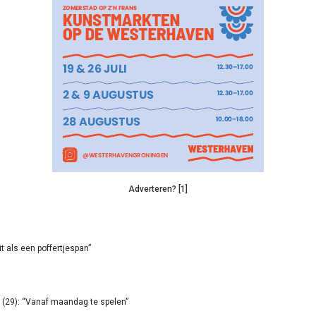
Adverteren? [1]
it als een poffertjespan”
(29): “Vanaf maandag te spelen”