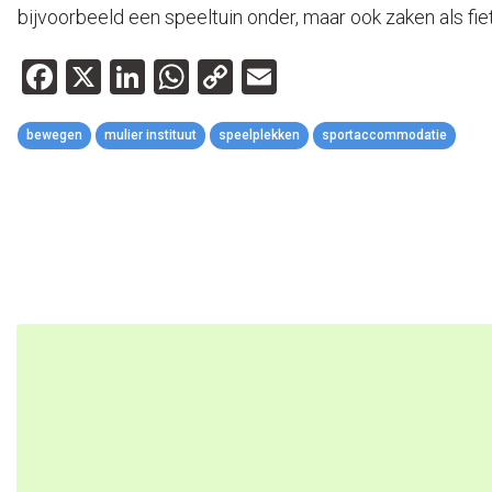
bijvoorbeeld een speeltuin onder, maar ook zaken als fi
Facebook
X
LinkedIn
WhatsApp
Copy
Email
Link
bewegen
mulier instituut
speelplekken
sportaccommodatie