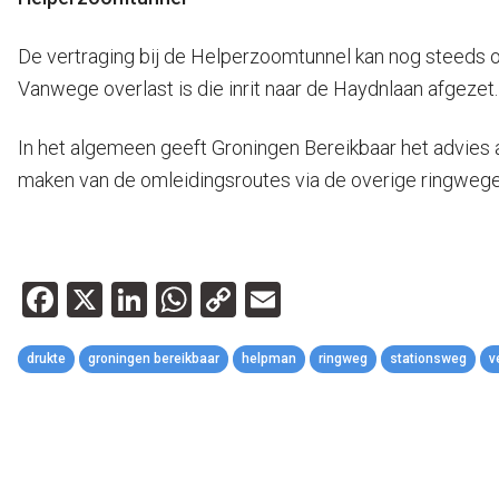
De vertraging bij de Helperzoomtunnel kan nog steeds o
Vanwege overlast is die inrit naar de Haydnlaan afgeze
In het algemeen geeft Groningen Bereikbaar het advies
maken van de omleidingsroutes via de overige ringwege
Facebook
X
LinkedIn
WhatsApp
Copy
Email
Link
drukte
groningen bereikbaar
helpman
ringweg
stationsweg
v