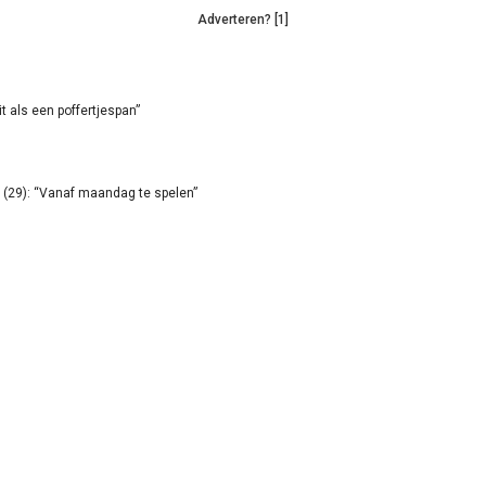
Adverteren? [1]
it als een poffertjespan”
(29): “Vanaf maandag te spelen”