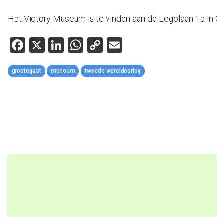
Het Victory Museum is te vinden aan de Legolaan 1c in
Facebook
X
LinkedIn
WhatsApp
Copy
Email
Link
grootegast
museum
tweede wereldoorlog