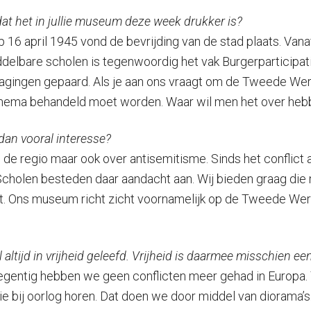
dat het in jullie museum deze week drukker is?
l. Op 16 april 1945 vond de bevrijding van de stad plaats. Va
delbare scholen is tegenwoordig het vak Burgerparticipati
itdagingen gepaard. Als je aan ons vraagt om de Tweede W
thema behandeld moet worden. Waar wil men het over heb
 dan vooral interesse?
 de regio maar ook over antisemitisme. Sinds het conflict 
cholen besteden daar aandacht aan. Wij bieden graag die 
it. Ons museum richt zicht voornamelijk op de Tweede Wer
 altijd in vrijheid geleefd. Vrijheid is daarmee misschien e
negentig hebben we geen conflicten meer gehad in Europa. T
 bij oorlog horen. Dat doen we door middel van diorama’s.