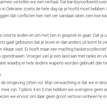
armee vertellen we een verhaal. Dat kan bijvoorbeeld ove
lijn in Oekraïne zoiets de hele dag op je hoofd moet hebben.
en dat conflicten hier niet ver vandaan laten zien hoe kwe
 rond te leiden en om met hen in gesprek te gaan. Dat je ui
zoiets gaat gebeuren dat je leven er dan anders uit komt t
 elkaar vast. Er hoeft maar een machtig hackerscollectief t
 opendraaien. Vroeger viel je een land aan met tanks en v
ïne waarbij er hele andere wapens worden gebruikt dan twi
?
n de omgeving zitten vol. Mijn verwachting is dat we in 
j mee zijn. Tijdens 4 en 5 mei hebben we overigens geen a
iezen we ervoor om daar geen groot vertoon omheen te or