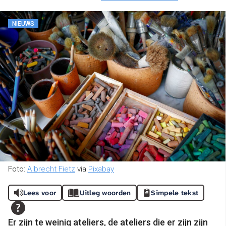
NIEUWS
Foto:
Albrecht Fietz
via
Pixabay
Lees voor
Uitleg woorden
Simpele tekst
Er zijn te weinig ateliers, de ateliers die er zijn zijn