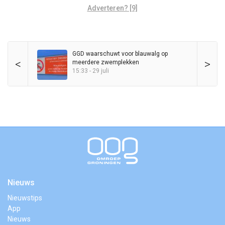
Adverteren? [9]
GGD waarschuwt voor blauwalg op
<
>
meerdere zwemplekken
15:33 - 29 juli
Nieuws
Nieuwstips
App
Nieuws