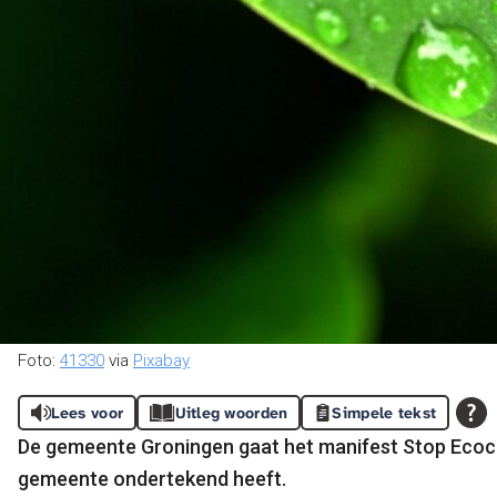
Foto:
41330
via
Pixabay
Lees voor
Uitleg woorden
Simpele tekst
De gemeente Groningen gaat het manifest Stop Ecoci
gemeente ondertekend heeft.