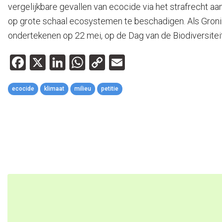
vergelijkbare gevallen van ecocide via het strafrecht a
op grote schaal ecosystemen te beschadigen. Als Groni
ondertekenen op 22 mei, op de Dag van de Biodiversiteit
Facebook
X
LinkedIn
WhatsApp
Copy
Email
Link
ecocide
klimaat
milieu
petitie