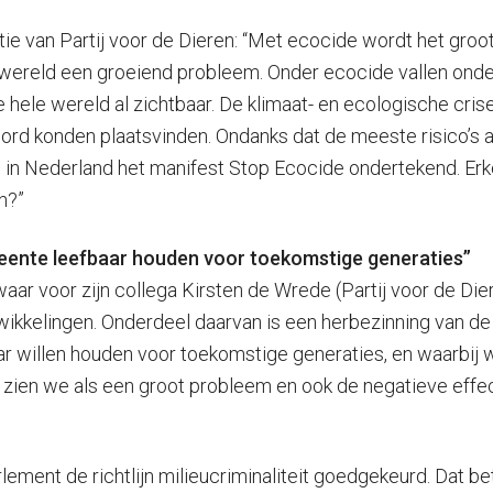
tie van Partij voor de Dieren: “Met ecocide wordt het gr
ze wereld een groeiend probleem. Onder ecocide vallen onde
e hele wereld al zichtbaar. De klimaat- en ecologische cris
toord konden plaatsvinden. Ondanks dat de meeste risico’s 
tad in Nederland het manifest Stop Ecocide ondertekend. 
n?”
eente leefbaar houden voor toekomstige generaties”
oor zijn collega Kirsten de Wrede (Partij voor de Dieren)
wikkelingen. Onderdeel daarvan is een herbezinning van de 
llen houden voor toekomstige generaties, en waarbij we 
 zien we als een groot probleem en ook de negatieve effect
rlement de richtlijn milieucriminaliteit goedgekeurd. Dat