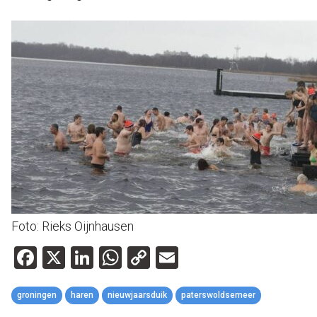
Foto: Rieks Oijnhausen
Facebook
X
LinkedIn
WhatsApp
Copy
Email
Link
groningen
haren
nieuwjaarsduik
paterswoldsemeer