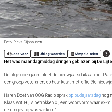
Foto: Rieks Oijnhausen
Lees voor
Uitleg woorden
Simpele tekst
Het was maandagmiddag dringen geblazen bij De Lijte
De afgelopen jaren bleef de nieuwjaarsduik aan het Pater
een groep veteranen, op haar kaart met ‘officiële nieuwja
Haren Doet van OOG Radio sprak
op oudejaarsdag
nog m
Klaas Wit. Hij is betrokken bij een woonvorm waar ex-mi
de omgeving was welkom.”