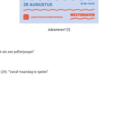
Adverteren? [1]
it als een poffertjespan”
(29): “Vanaf maandag te spelen”