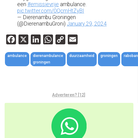
een
#emissievrije
ambulance.
pic.twitter.com/0QcmHtZyBI
— Dierenambu Groningen
(@DierenambuGroni)
January 29, 2024
Facebook
X
LinkedIn
WhatsApp
Copy
Email
Link
ambulance
dierenambulance
duurzaamheid
groningen
raboban
groningen
Adverteren? [12]