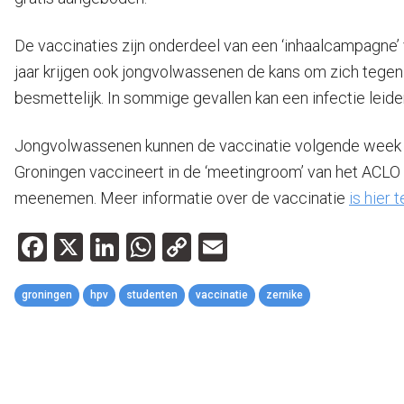
De vaccinaties zijn onderdeel van een ‘inhaalcampagne’ 
jaar krijgen ook jongvolwassenen de kans om zich tegen 
besmettelijk. In sommige gevallen kan een infectie leiden
Jongvolwassenen kunnen de vaccinatie volgende week di
Groningen vaccineert in de ‘meetingroom’ van het ACLO S
meenemen. Meer informatie over de vaccinatie
is hier 
Facebook
X
LinkedIn
WhatsApp
Copy
Email
Link
groningen
hpv
studenten
vaccinatie
zernike