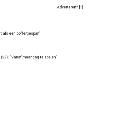
Adverteren? [1]
it als een poffertjespan”
(29): “Vanaf maandag te spelen”