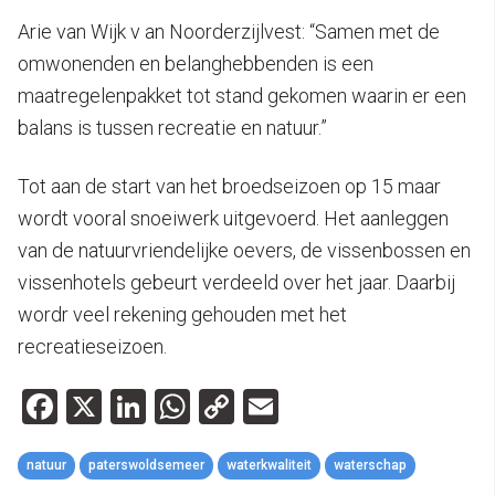
Arie van Wijk v an Noorderzijlvest: “Samen met de
omwonenden en belanghebbenden is een
maatregelenpakket tot stand gekomen waarin er een
balans is tussen recreatie en natuur.”
Tot aan de start van het broedseizoen op 15 maar
wordt vooral snoeiwerk uitgevoerd. Het aanleggen
van de natuurvriendelijke oevers, de vissenbossen en
vissenhotels gebeurt verdeeld over het jaar. Daarbij
wordr veel rekening gehouden met het
recreatieseizoen.
Facebook
X
LinkedIn
WhatsApp
Copy
Email
Link
natuur
paterswoldsemeer
waterkwaliteit
waterschap