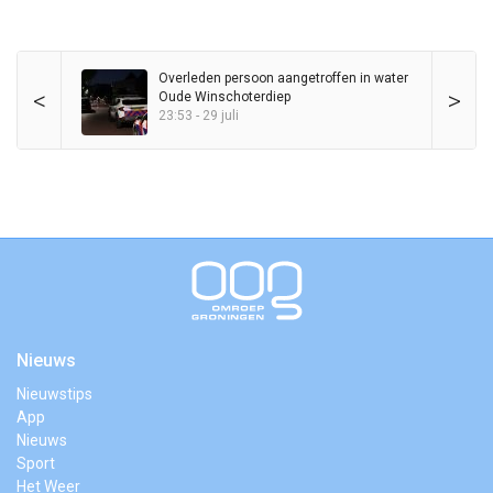
Overleden persoon aangetroffen in water
<
>
Oude Winschoterdiep
23:53 - 29 juli
Nieuws
Nieuwstips
App
Nieuws
Sport
Het Weer